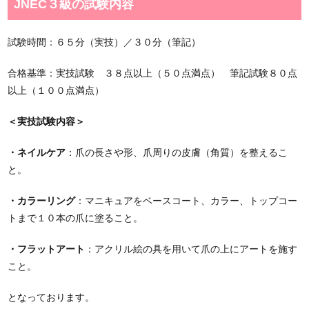
JNEC３級の試験内容
試験時間：６５分（実技）／３０分（筆記）
合格基準：実技試験 ３８点以上（５０点満点） 筆記試験８０点
以上（１００点満点）
＜実技試験内容＞
・ネイルケア
：爪の長さや形、爪周りの皮膚（角質）を整えるこ
と。
・カラーリング
：マニキュアをベースコート、カラー、トップコー
トまで１０本の爪に塗ること。
・フラットアート
：アクリル絵の具を用いて爪の上にアートを施す
こと。
となっております。