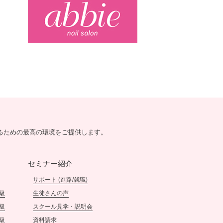
得セミナーのご案内
［3/5（土）開催 ］
2022.1.5
【新年のご挨拶】
明けましておめでとうござい
ます。
本日1月5日より、ネイルスク
ールtriciaは今年の営業をスタ
ートいたしました。
旧年中は、たくさんの皆様に
支えていただき誠にありがと
るための最高の環境をご提供します。
うございました。
この感謝の気持ちを少しでも
皆様にお返しできるよう、本
セミナー紹介
年も努力を続けてまいりま
す。
サポート (進路/就職)
本年もネイルスクールtriciaを
級
生徒さんの声
どうぞよろしくお願い申し上
級
スクール見学・説明会
げます。
級
資料請求