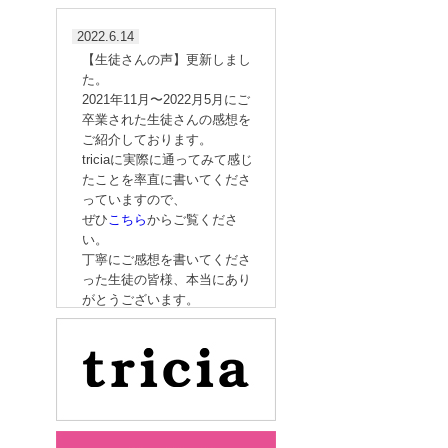
2022.6.14
【生徒さんの声】更新しまし
た。
2021年11月〜2022月5月にご
卒業された生徒さんの感想を
ご紹介しております。
triciaに実際に通ってみて感じ
たことを率直に書いてくださ
っていますので、
ぜひ
こちら
からご覧くださ
い。
丁寧にご感想を書いてくださ
った生徒の皆様、本当にあり
がとうございます。
2022.3.5
｢フットケア理論検定試験｣の
ご案内［5/8（日） 開催］
2022.1.14
｢ネイルサロン衛生管理士｣取