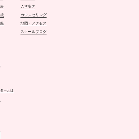
ネイルスクールtricia
初級
入学案内
スタッフ一同
中級
カウンセリング
上級
地図・アクセス
2021.12.29
スクールブログ
【年末のご挨拶】
12月28日をもちまして、ネイ
ルスクールtriciaは年内最後の
営業を終えることができまし
た。
報
昨年からのコロナ禍が続くな
か、生徒の皆様をはじめ関係
者の皆様の多大なるご協力を
賜り、
本年も無事に最終日を迎える
ターとは
ことができましたことを、心
は
より御礼申し上げます。
誠に勝手ながら、12月29日〜1
月4日までスクールはお休みさ
せていただきます。
営業再開は、2022年1月5日13