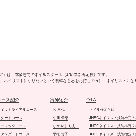
リシア）は、本物志向のネイルスクール（JNA本部認定校）です。
5分。ネイリストになりたいという明確な意思をお持ちの方に、ネイリストにな
コース紹介
講師紹介
Q&A
ネイルトライアルコース
牧 幸代
ネイル検定とは
スタートコース
小川 登恵
JNECネイリスト技能検定３
ベーシックコース
なかやま ちえこ
JNECネイリスト技能検定２
スタンダードコース
平松 貴子
JNECネイリスト技能検定１