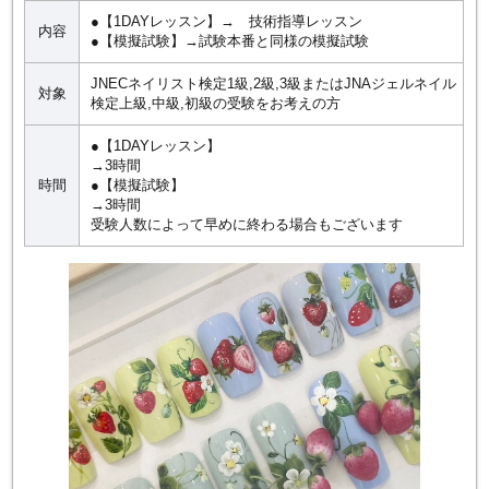
●【1DAYレッスン】→ 技術指導レッスン
内容
●【模擬試験】→試験本番と同様の模擬試験
JNECネイリスト検定1級,2級,3級またはJNAジェルネイル
対象
検定上級,中級,初級の受験をお考えの方
●【1DAYレッスン】
→3時間
時間
●【模擬試験】
→3時間
受験人数によって早めに終わる場合もございます