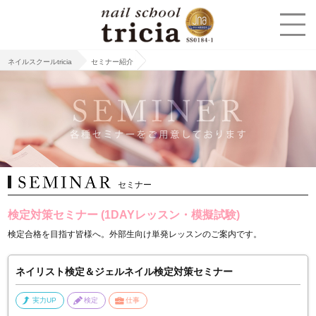
ネイルスクールtricia
セミナー紹介
セミナー
検定対策セミナー (1DAYレッスン・模擬試験)
検定合格を目指す皆様へ。外部生向け単発レッスンのご案内です。
ネイリスト検定＆ジェルネイル検定対策セミナー
実力UP
検定
仕事