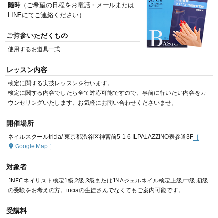
随時
（ご希望の日程をお電話・メールまたは
LINEにてご連絡ください）
ご持参いただくもの
使用するお道具一式
レッスン内容
検定に関する実技レッスンを行います。
検定に関する内容でしたら全て対応可能ですので、事前に行いたい内容をカ
ウンセリングいたします。お気軽にお問い合わせくださいませ。
開催場所
ネイルスクールtricia/ 東京都渋谷区神宮前5-1-6 ILPALAZZINO表参道3F
［
Google Map
］
対象者
JNECネイリスト検定1級,2級,3級またはJNAジェルネイル検定上級,中級,初級
の受験をお考えの方。triciaの生徒さんでなくてもご案内可能です。
受講料