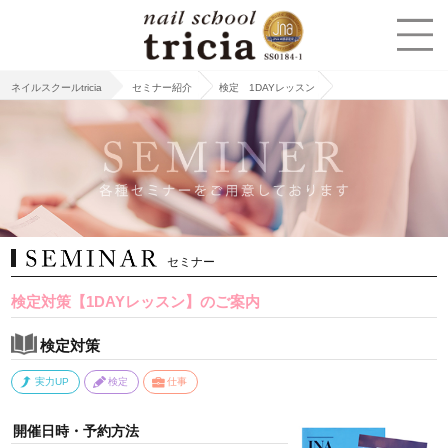
ネイルスクールtricia
セミナー紹介
検定 1DAYレッスン
セミナー
検定対策【1DAYレッスン】のご案内
検定対策
実力UP
検定
仕事
開催日時・予約方法