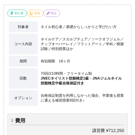
初心者
就職
検定
対象者
ネイル初心者／基礎からしっかりと学びたい方
ネイルケア／スカルプチュア／ソークオフジェル／
コース内容
チップオーバーレイ／フラットアート／学科／模擬
試験／特別授業ほか
期間
有効期限 18ヶ月
70回/210時間・フリータイム制
回数
JNECネイリスト技能検定1級・JNAジェルネイル
技能検定中級合格保証付き
合格保証制度を利用しなかった場合、卒業後も授業
オプション
に通える補習授業8回付き♪
¥
費用
講習費 ¥712,250