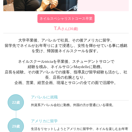
ネイルスペシャリストコース卒業
T.A
さん(36歳)
大学卒業後、アパレルで社員。その後アメリカに留学、
留学先でネイルがお年寄りにまで浸透し、女性を輝かせている事に感銘
を受け、帰国後ネイルスクールを探す。
ネイルスクールtriciaを卒業後、スチューデントサロンで
経験を積み、ネイルサロンMaydelleに勤務。
店長を経験。その後アパレルでの接客、指導及び留学経験も活かし、社
長、店長の右腕となり、
企画、営業、経営企画、現場とサロンの全ての面で活躍中。
アパレルに就職
22歳
外資系アパレル会社に勤務。外国の方が普通にいる環境。
アメリカに留学
29歳
生活をリセットしようとアメリカに留学中、ネイルを楽しむお年寄