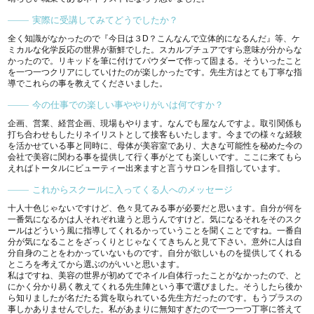
実際に受講してみてどうでしたか？
全く知識がなかったので『今日は３D？こんなんで立体的になるんだ』等、ケ
ミカルな化学反応の世界が新鮮でした。スカルプチュアですら意味が分からな
かったので。リキッドを筆に付けてパウダーで作って固まる。そういったこと
を一つ一つクリアにしていけたのが楽しかったです。先生方はとても丁寧な指
導でこれらの事を教えてくださいました。
今の仕事での楽しい事ややりがいは何ですか？
企画、営業、経営企画、現場もやります。なんでも屋なんですよ。取引関係も
打ち合わせもしたりネイリストとして接客もいたします。今までの様々な経験
を活かせている事と同時に、母体が美容室であり、大きな可能性を秘めた今の
会社で美容に関わる事を提供して行く事がとても楽しいです。ここに来てもら
えればトータルにビューティー出来ますと言うサロンを目指しています。
これからスクールに入ってくる人へのメッセージ
十人十色じゃないですけど、色々見てみる事が必要だと思います。自分が何を
一番気になるかは人それぞれ違うと思うんですけど。気になるそれをそのスク
ールはどういう風に指導してくれるかっていうことを聞くことですね。一番自
分が気になることをざっくりとじゃなくてきちんと見て下さい。意外に人は自
分自身のことをわかっていないものです。自分が欲しいものを提供してくれる
ところを考えてから選ぶのがいいと思います。
私はですね、美容の世界が初めてでネイル自体行ったことがなかったので、と
にかく分かり易く教えてくれる先生陣という事で選びました。そうしたら後か
ら知りましたが名だたる賞を取られている先生方だったのです。もうプラスの
事しかありませんでした。私があまりに無知すぎたので一つ一つ丁寧に答えて