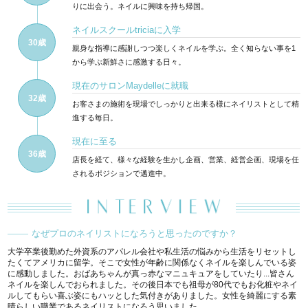
りに出会う。ネイルに興味を持ち帰国。
ネイルスクールtriciaに入学
30歳
親身な指導に感謝しつつ楽しくネイルを学ぶ。全く知らない事を1
から学ぶ新鮮さに感激する日々。
現在のサロンMaydelleに就職
32歳
お客さまの施術を現場でしっかりと出来る様にネイリストとして精
進する毎日。
現在に至る
36歳
店長を経て、様々な経験を生かし企画、営業、経営企画、現場を任
されるポジションで邁進中。
なぜプロのネイリストになろうと思ったのですか？
大学卒業後勤めた外資系のアパレル会社や私生活の悩みから生活をリセットし
たくてアメリカに留学。そこで女性が年齢に関係なくネイルを楽しんでいる姿
に感動しました。おばあちゃんが真っ赤なマニュキュアをしていたり...皆さん
ネイルを楽しんでおられました。その後日本でも祖母が80代でもお化粧やネイ
ルしてもらい喜ぶ姿にもハッとした気付きがありました。女性を綺麗にする素
晴らしい職業であるネイリストになろう思いました。