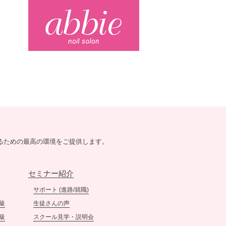
｢ネイルサロン衛生管理士｣取
得セミナーのご案内
［3/5（土）開催 ］
2022.1.5
【新年のご挨拶】
明けましておめでとうござい
ます。
本日1月5日より、ネイルスク
ールtriciaは今年の営業をスタ
ートいたしました。
旧年中は、たくさんの皆様に
支えていただき誠にありがと
るための最高の環境をご提供します。
うございました。
この感謝の気持ちを少しでも
皆様にお返しできるよう、本
セミナー紹介
年も努力を続けてまいりま
す。
サポート (進路/就職)
本年もネイルスクールtriciaを
級
生徒さんの声
どうぞよろしくお願い申し上
級
スクール見学・説明会
げます。