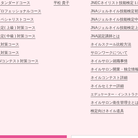
スタンダードコース
平松 貴子
JNECネイリスト技能検定１
プロフェッショナルコース
JNAジェルネイル技能検定
スペシャリストコース
JNAジェルネイル技能検定
定( 上級 ) 対策コース
JNAジェルネイル技能検定
定( 中級 ) 対策コース
JNA認定講師とは
級対策コース
ネイルスクール比較方法
級対策コース
サロンワークについて
/コンテスト対策コース
ネイルサロン就職事情
ネイルサロン開業・独立情
ネイルコンテスト詳細
ネイルセミナー詳細
エデュケーター・インストラク
ネイルサロン衛生管理士と
検定向けネイル道具