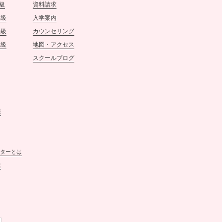
級
資料請求
ネイルスクールtricia
初級
入学案内
スタッフ一同
中級
カウンセリング
上級
地図・アクセス
2021.12.29
スクールブログ
【年末のご挨拶】
12月28日をもちまして、ネイ
ルスクールtriciaは年内最後の
営業を終えることができまし
た。
報
昨年からのコロナ禍が続くな
か、生徒の皆様をはじめ関係
者の皆様の多大なるご協力を
賜り、
本年も無事に最終日を迎える
ターとは
ことができましたことを、心
は
より御礼申し上げます。
誠に勝手ながら、12月29日〜1
月4日までスクールはお休みさ
せていただきます。
営業再開は、2022年1月5日13