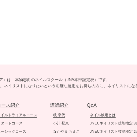
リシア）は、本物志向のネイルスクール（JNA本部認定校）です。
5分。ネイリストになりたいという明確な意思をお持ちの方に、ネイリストにな
コース紹介
講師紹介
Q&A
ネイルトライアルコース
牧 幸代
ネイル検定とは
スタートコース
小川 登恵
JNECネイリスト技能検定３
ベーシックコース
なかやま ちえこ
JNECネイリスト技能検定２