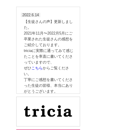
2022.6.14
【生徒さんの声】更新しまし
た。
2021年11月〜2022月5月にご
卒業された生徒さんの感想を
ご紹介しております。
triciaに実際に通ってみて感じ
たことを率直に書いてくださ
っていますので、
ぜひ
こちら
からご覧くださ
い。
丁寧にご感想を書いてくださ
った生徒の皆様、本当にあり
がとうございます。
2022.3.5
｢フットケア理論検定試験｣の
ご案内［5/8（日） 開催］
2022.1.14