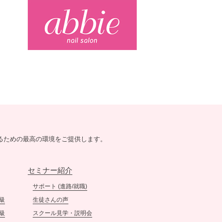
｢ネイルサロン衛生管理士｣取
得セミナーのご案内
［3/5（土）開催 ］
2022.1.5
【新年のご挨拶】
明けましておめでとうござい
ます。
本日1月5日より、ネイルスク
ールtriciaは今年の営業をスタ
ートいたしました。
旧年中は、たくさんの皆様に
支えていただき誠にありがと
るための最高の環境をご提供します。
うございました。
この感謝の気持ちを少しでも
皆様にお返しできるよう、本
セミナー紹介
年も努力を続けてまいりま
す。
サポート (進路/就職)
本年もネイルスクールtriciaを
級
生徒さんの声
どうぞよろしくお願い申し上
級
スクール見学・説明会
げます。