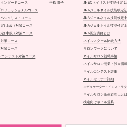
スタンダードコース
平松 貴子
JNECネイリスト技能検定１
プロフェッショナルコース
JNAジェルネイル技能検定
スペシャリストコース
JNAジェルネイル技能検定
定( 上級 ) 対策コース
JNAジェルネイル技能検定
定( 中級 ) 対策コース
JNA認定講師とは
級対策コース
ネイルスクール比較方法
級対策コース
サロンワークについて
/コンテスト対策コース
ネイルサロン就職事情
ネイルサロン開業・独立情
ネイルコンテスト詳細
ネイルセミナー詳細
エデュケーター・インストラク
ネイルサロン衛生管理士と
検定向けネイル道具