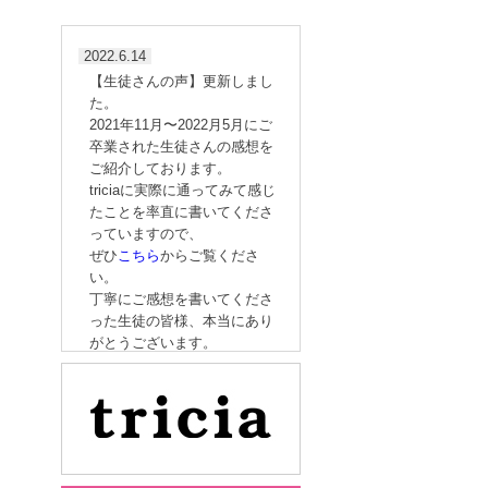
2022.6.14
【生徒さんの声】更新しまし
た。
2021年11月〜2022月5月にご
卒業された生徒さんの感想を
ご紹介しております。
triciaに実際に通ってみて感じ
たことを率直に書いてくださ
っていますので、
ぜひ
こちら
からご覧くださ
い。
丁寧にご感想を書いてくださ
った生徒の皆様、本当にあり
がとうございます。
2022.3.5
｢フットケア理論検定試験｣の
ご案内［5/8（日） 開催］
2022.1.14