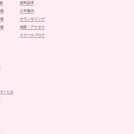
級
資料請求
ネイルスクールtricia
初級
入学案内
スタッフ一同
中級
カウンセリング
上級
地図・アクセス
2021.12.29
スクールブログ
【年末のご挨拶】
12月28日をもちまして、ネイ
ルスクールtriciaは年内最後の
営業を終えることができまし
た。
報
昨年からのコロナ禍が続くな
か、生徒の皆様をはじめ関係
者の皆様の多大なるご協力を
賜り、
本年も無事に最終日を迎える
ターとは
ことができましたことを、心
は
より御礼申し上げます。
誠に勝手ながら、12月29日〜1
月4日までスクールはお休みさ
せていただきます。
営業再開は、2022年1月5日13