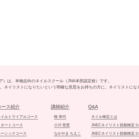
リシア）は、本物志向のネイルスクール（JNA本部認定校）です。
5分。ネイリストになりたいという明確な意思をお持ちの方に、ネイリストにな
コース紹介
講師紹介
Q&A
ネイルトライアルコース
牧 幸代
ネイル検定とは
スタートコース
小川 登恵
JNECネイリスト技能検定３
ベーシックコース
なかやま ちえこ
JNECネイリスト技能検定２